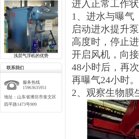
进入正常工作状
1、进水与曝气
启动进水提升泵
高度时，停止进
开启风机，向接
浅层气浮机的优势
48小时后，再
联系我们
再曝气24小时
服务热线
15963635951
2、观察生物膜
地址：山东省潍坊市奎文区
四平路1473号909