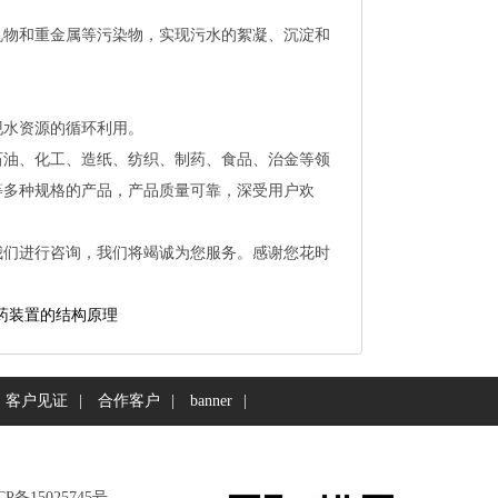
机物和重金属等污染物，实现污水的絮凝、沉淀和
现水资源的循环利用。
石油、化工、造纸、纺织、制药、食品、治金等领
等多种规格的产品，产品质量可靠，深受用户欢
我们进行咨询，我们将竭诚为您服务。感谢您花时
药装置的结构原理
客户见证
|
合作客户
|
banner
|
CP备15025745号