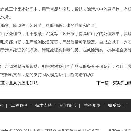
城市或工业废水处理中，用于絮凝剂投加，帮助去除污水中的悬浮物、有
水水质。
于助留、助滤等工艺环节，帮助提高纸张的质量和产量。
矿山水处理中，用于絮凝、沉淀等工艺环节，提高矿山水的处理效果，实
和服务能力强，生产检测设备完善，产品质量可靠稳定。自成立以来，为
用于污水处理的气浮类、污泥处理类和曝气类、拦截除污类、搅拌混合类
绍，希望对您有所帮助。如果您对我们的产品或服务有任何疑问，欢迎与
官方网站文章，您的支持和反馈是我们不断前进的动力。
装置计量泵的应用领域
下一篇：絮凝剂加
示
|
工程案例
|
技术支持
|
新闻资讯
|
荣誉资质
|
联系我们
|
pyright©2002-2011山东明基环保设备有限公司版权所有
备案号：
鲁I