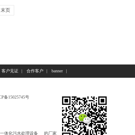
末页
客户见证
|
合作客户
|
banner
|
CP备15025745号
br一体化污水处理设备
的厂家