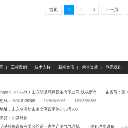
首页
1
2
3
下一页
示
|
工程案例
|
技术支持
|
新闻资讯
|
荣誉资质
|
联系我们
|
pyright©2002-2011山东明基环保设备有限公司版权所有
备案号：
鲁I
线：0536-8120588
15963635951
13002780588
地址：山东省潍坊市奎文区四平路1473号909
支持：
明基环保
明基环保设备有限公司是一家生产
溶气气浮机
一体化净水设备
m